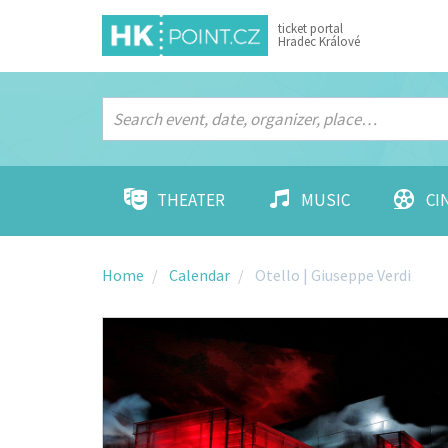
ticket portal
Hradec Králové
THEATER
MUSIC
CI
Home
Calendar
Otello | Giuseppe Verdi