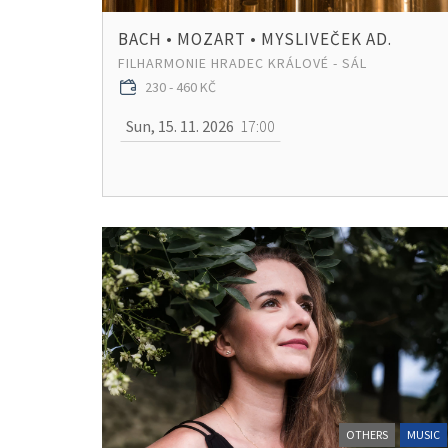
BACH • MOZART • MYSLIVEČEK AD.
FILHARMONIE HRADEC KRÁLOVÉ - SÁL
230 - 460 KČ
Sun, 15. 11. 2026
17:00
OTHERS
MUSIC