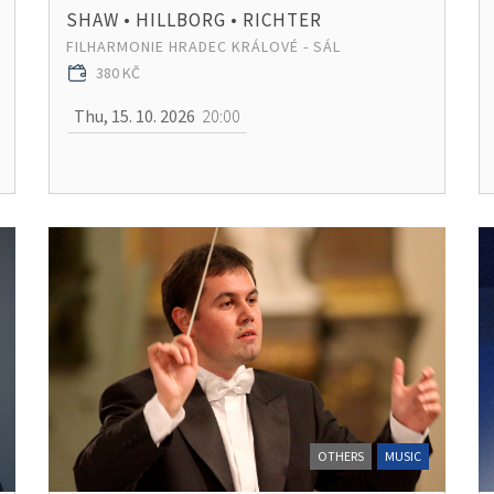
SHAW • HILLBORG • RICHTER
FILHARMONIE HRADEC KRÁLOVÉ - SÁL
380 KČ
Thu, 15. 10. 2026
20:00
OTHERS
MUSIC