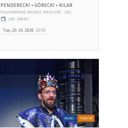
PENDERECKI • GÓRECKI • KILAR
FILHARMONIE HRADEC KRÁLOVÉ - SÁL
220 - 540 KČ
Tue, 20. 10. 2026
20:00
MUSIC
THEATRE