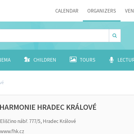
Menu
CALENDAR
ORGANIZERS
VE
NEMA
CHILDREN
TOURS
LECTU
vé
LHARMONIE HRADEC KRÁLOVÉ
Eliščino nábř. 777/5, Hradec Králové
www.fhk.cz