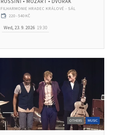
ROSSINI • MOZART • DVOŘÁK
FILHARMONIE HRADEC KRÁLOVÉ - SÁL
220 - 540 KČ
Wed, 23. 9. 2026
19:30
OTHERS
MUSIC