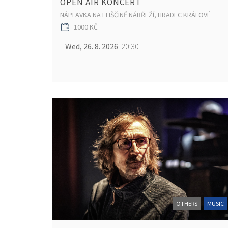
OPEN AIR KONCERT
NÁPLAVKA NA ELIŠČINĚ NÁBŘEŽÍ, HRADEC KRÁLOVÉ
1000 KČ
Wed, 26. 8. 2026
20:30
OTHERS
MUSIC