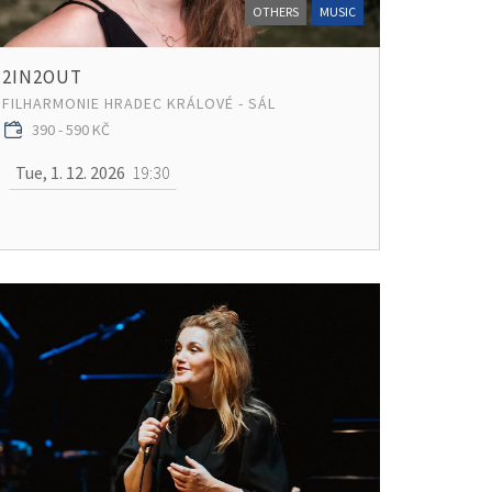
OTHERS
MUSIC
2IN2OUT
FILHARMONIE HRADEC KRÁLOVÉ - SÁL
390 - 590 KČ
Tue, 1. 12. 2026
19:30