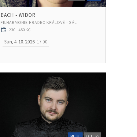
BACH • WIDOR
FILHARMONIE HRADEC KRÁLOVÉ - SÁL
230 - 460 KČ
Sun, 4. 10. 2026
17:00
MUSIC
OTHERS