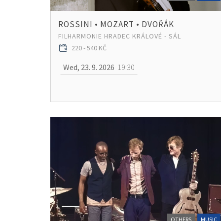
ROSSINI • MOZART • DVOŘÁK
FILHARMONIE HRADEC KRÁLOVÉ - SÁL
220 - 540 KČ
Wed, 23. 9. 2026
19:30
OTHERS
MUSIC