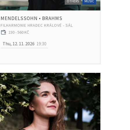
OTHERS
MUSIC
MENDELSSOHN • BRAHMS
FILHARMONIE HRADEC KRÁLOVÉ - SÁL
230 - 560 KČ
Thu, 12. 11. 2026
19:30