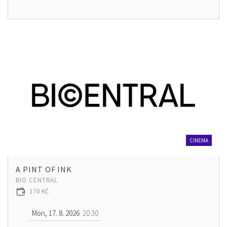
CINEMA
A PINT OF INK
BIO CENTRAL
170 KČ
Mon, 17. 8. 2026
20:30