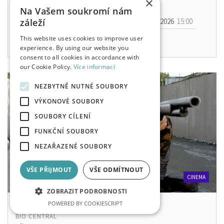
×
Na Vašem soukromí nám
Sat, 29. 8. 2026
15:00
Sun, 30. 8. 2026
15:00
záleží
This website uses cookies to improve user
Mon, 31. 8. 2026
15:00
experience. By using our website you
consent to all cookies in accordance with
our Cookie Policy.
Více informací
NEZBYTNĚ NUTNÉ SOUBORY
VÝKONOVÉ SOUBORY
SOUBORY CÍLENÍ
FUNKČNÍ SOUBORY
NEZAŘAZENÉ SOUBORY
VŠE PŘIJMOUT
VŠE ODMÍTNOUT
CINEMA
ZOBRAZIT PODROBNOSTI
POWERED BY COOKIESCRIPT
TERMINATOR 2: JUDGMENT DAY
BIO CENTRAL