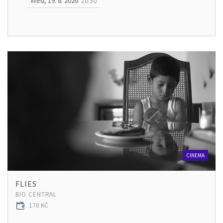
Wed, 19. 8. 2026
20:30
CINEMA
FLIES
BIO CENTRAL
170 KČ