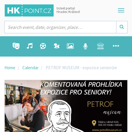
ticket portal
Hradec Králové
Home
Calendar
PETROF MUSEUM - expozice seniorům