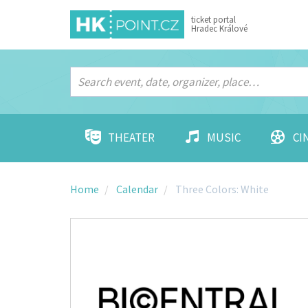
ticket portal
Hradec Králové
THEATER
MUSIC
CI
Home
Calendar
Three Colors: White