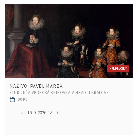
PŘEDNÁŠKY
NAŽIVO: PAVEL MAREK
STUDIJNÍ A VĚDECKÁ KNIHOVNA V HRADCI KRÁLOVÉ
80 KČ
st, 16. 9. 2026
18:00