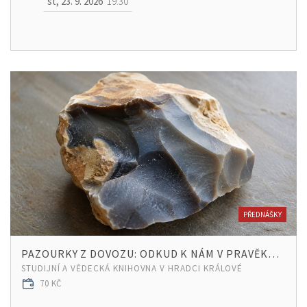
st, 23. 9. 2026
19:30
PŘEDNÁŠKY
PAZOURKY Z DOVOZU: ODKUD K NÁM V PRAVĚKU PUTOVAL KÁMEN?
STUDIJNÍ A VĚDECKÁ KNIHOVNA V HRADCI KRÁLOVÉ
70 KČ