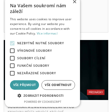
×
230 - 460 KČ
Na Vašem soukromí nám
záleží
ne, 4. 10. 2026
17:00
This website uses cookies to improve user
experience. By using our website you
consent to all cookies in accordance with
our Cookie Policy.
Více informací
NEZBYTNĚ NUTNÉ SOUBORY
VÝKONOVÉ SOUBORY
SOUBORY CÍLENÍ
FUNKČNÍ SOUBORY
NEZAŘAZENÉ SOUBORY
VŠE PŘIJMOUT
VŠE ODMÍTNOUT
PŘEDNÁŠKY
ZOBRAZIT PODROBNOSTI
POWERED BY COOKIESCRIPT
SOUMRAK A ZNOVUZROZENÍ OTCŮ
KNIHOVNA MĚSTA HRADCE KRÁLOVÉ