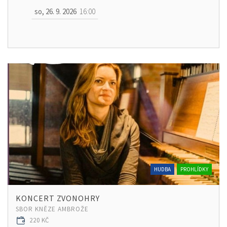
so, 26. 9. 2026
16:00
HUDBA
PROHLÍDKY
KONCERT ZVONOHRY
SBOR KNĚZE AMBROŽE
220 KČ