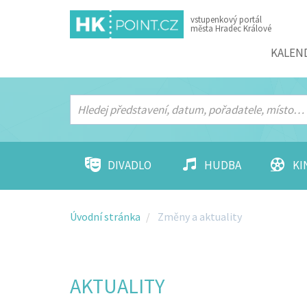
vstupenkový portál
města Hradec Králové
Menu
KALEN
DIVADLO
HUDBA
KI
Úvodní stránka
Změny a aktuality
AKTUALITY