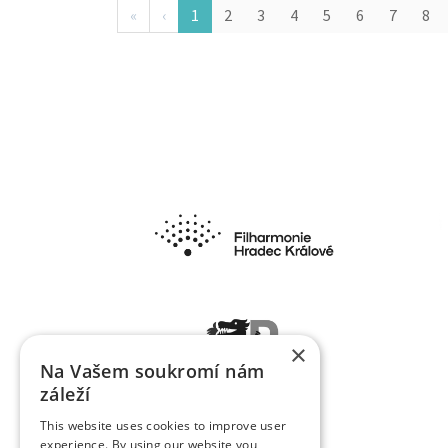
«
‹
1
2
3
4
5
6
7
8
×
Na Vašem soukromí nám
záleží
This website uses cookies to improve user
experience. By using our website you