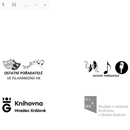
9
10
…
›
»