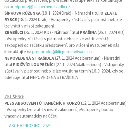
do začátku představení, pro vrácení eVstupenek nás kontaktujte
na
predprodej@klicperovodivadlo.cz
.
ŠÍPKOVÁ RŮŽENKA
(18. 1. 2024 Drak) - Náhradní titul
O ZLATÉ
RYBCE
(18. 1. 2024 Drak) - Vstupenky zůstávají v platnosti nebo je
lze vrátit v místě zakoupení.
ZBABĚLCI
(25. 1. 2024 KD) - Náhradní titul
PRAŠINA
(25. 1. 2024 KD)
- Vstupenky zůstávají v platnosti nebo je lze vrátit v místě
zakoupení do začátku představení, pro vrácení eVstupenek nás
kontaktujte na
predprodej@klicperovodivadlo.cz
.
NEPOVEDENÁ STRAŠIDLA
(27. 1. 2024 Adalbertinum) - Náhradní
titul
PIDIŽVÍCI LOUPEŽNÍCI
(27. 1. 2024 Adalbertinum) - Vstupenky
zůstávají v platnosti nebo je lze využít na termín 16. 3. 2024, kdy se
odehraje titul NEPOVEDENÁ STRAŠIDLA.
ZRUŠENO:
PLES ABSOLVENTŮ TANEČNÍCH KURZŮ
(12. 1. 2024 Adalbertinum)
- Vstupenky lze vrátit v místě zakoupení, eVstupenky budou
vráceny automaticky na účet.
AKCE V PROSINCI 2023