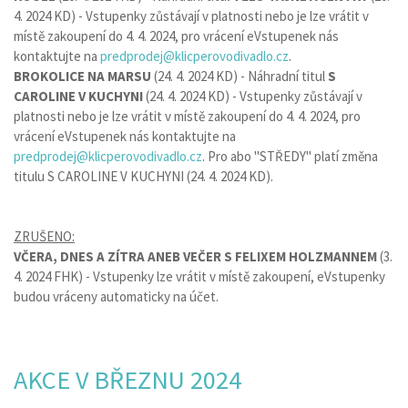
4. 2024 KD) - Vstupenky zůstávají v platnosti nebo je lze vrátit v
místě zakoupení do 4. 4. 2024, pro vrácení eVstupenek nás
kontaktujte na
predprodej@klicperovodivadlo.cz
.
BROKOLICE NA MARSU
(24. 4. 2024 KD) - Náhradní titul
S
CAROLINE V KUCHYNI
(24. 4. 2024 KD) - Vstupenky zůstávají v
platnosti nebo je lze vrátit v místě zakoupení do 4. 4. 2024, pro
vrácení eVstupenek nás kontaktujte na
predprodej@klicperovodivadlo.cz
. Pro abo "STŘEDY" platí změna
titulu S CAROLINE V KUCHYNI (24. 4. 2024 KD).
ZRUŠENO:
VČERA, DNES A ZÍTRA ANEB VEČER S FELIXEM HOLZMANNEM
(3.
4. 2024 FHK) - Vstupenky lze vrátit v místě zakoupení, eVstupenky
budou vráceny automaticky na účet.
AKCE V BŘEZNU 2024