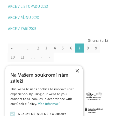
AKCE V LISTOPADU 2023
AKCE V ŘÍJNU 2023
AKCE V ZÁŘÍ 2023
Strana 7 z 15
«
‹
…
2
3
4
5
6
7
8
9
10
11
…
›
»
×
Na Vašem soukromí nám
záleží
This website uses cookies to improve user
experience. By using our website you
consent to all cookies in accordance with
our Cookie Policy.
Více informací
NEZBYTNĚ NUTNÉ SOUBORY