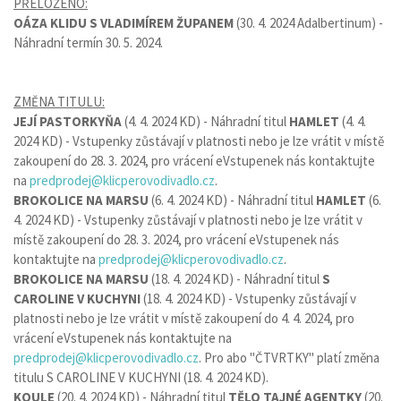
PŘELOŽENO:
OÁZA KLIDU S VLADIMÍREM ŽUPANEM
(30. 4. 2024 Adalbertinum) -
Náhradní termín 30. 5. 2024.
ZMĚNA TITULU:
JEJÍ PASTORKYŇA
(4. 4. 2024 KD) - Náhradní titul
HAMLET
(4. 4.
2024 KD) - Vstupenky zůstávají v platnosti nebo je lze vrátit v místě
zakoupení do 28. 3. 2024, pro vrácení eVstupenek nás kontaktujte
na
predprodej@klicperovodivadlo.cz
.
BROKOLICE NA MARSU
(6. 4. 2024 KD) - Náhradní titul
HAMLET
(6.
4. 2024 KD) - Vstupenky zůstávají v platnosti nebo je lze vrátit v
místě zakoupení do 28. 3. 2024, pro vrácení eVstupenek nás
kontaktujte na
predprodej@klicperovodivadlo.cz
.
BROKOLICE NA MARSU
(18. 4. 2024 KD) - Náhradní titul
S
CAROLINE V KUCHYNI
(18. 4. 2024 KD) - Vstupenky zůstávají v
platnosti nebo je lze vrátit v místě zakoupení do 4. 4. 2024, pro
vrácení eVstupenek nás kontaktujte na
predprodej@klicperovodivadlo.cz
. Pro abo "ČTVRTKY" platí změna
titulu S CAROLINE V KUCHYNI (18. 4. 2024 KD).
KOULE
(20. 4. 2024 KD) - Náhradní titul
TĚLO TAJNÉ AGENTKY
(20.