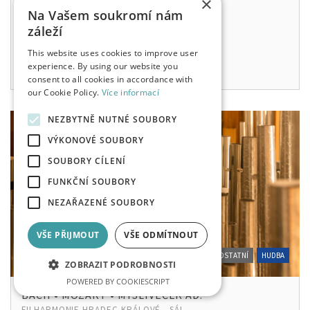
×
290 - 790 KČ
Na Vašem soukromí nám
záleží
so, 14. 11. 2026
19:00
This website uses cookies to improve user
experience. By using our website you
consent to all cookies in accordance with
our Cookie Policy.
Více informací
NEZBYTNĚ NUTNÉ SOUBORY
VÝKONOVÉ SOUBORY
SOUBORY CÍLENÍ
FUNKČNÍ SOUBORY
NEZAŘAZENÉ SOUBORY
VŠE PŘIJMOUT
VŠE ODMÍTNOUT
OSTATNÍ
HUDBA
ZOBRAZIT PODROBNOSTI
POWERED BY COOKIESCRIPT
BACH • MOZART • MYSLIVEČEK AD.
FILHARMONIE HRADEC KRÁLOVÉ - SÁL