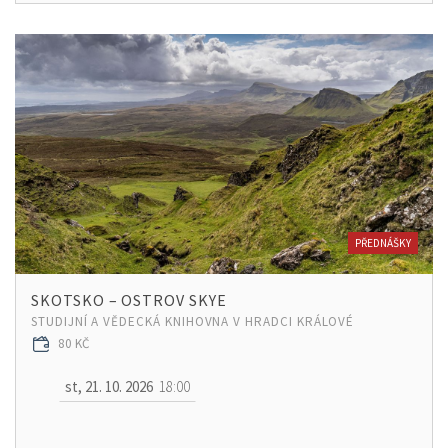
PŘEDNÁŠKY
SKOTSKO – OSTROV SKYE
STUDIJNÍ A VĚDECKÁ KNIHOVNA V HRADCI KRÁLOVÉ
80 KČ
st, 21. 10. 2026
18:00