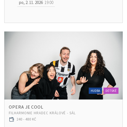
po, 2. 11. 2026
19:00
HUDBA
DĚTSKÉ
OPERA JE COOL
FILHARMONIE HRADEC KRÁLOVÉ - SÁL
240 - 480 KČ