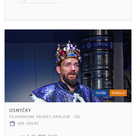
HUDBA
DIVADLO
OSMYČKY
FILHARMONIE HRADEC KRÁLOVÉ - SÁL
430 - 650 KČ