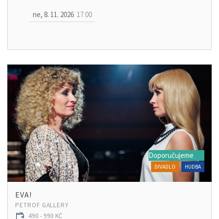
ne, 8. 11. 2026
17:00
Doporučujeme
DIVADLO
HUDBA
EVA!
PETROF GALLERY
490 - 990 KČ