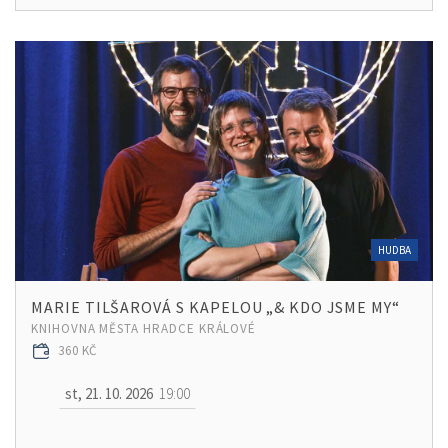
HUDBA
MARIE TILŠAROVÁ S KAPELOU „& KDO JSME MY“
KNIHOVNA MĚSTA HRADCE KRÁLOVÉ
360 KČ
st, 21. 10. 2026
19:00