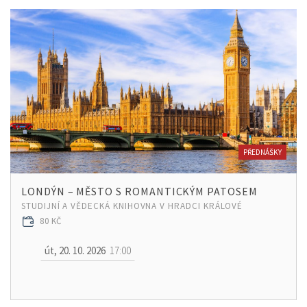
PŘEDNÁŠKY
LONDÝN – MĚSTO S ROMANTICKÝM PATOSEM
STUDIJNÍ A VĚDECKÁ KNIHOVNA V HRADCI KRÁLOVÉ
80 KČ
út, 20. 10. 2026
17:00