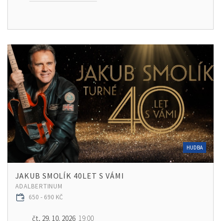
HUDBA
JAKUB SMOLÍK 40LET S VÁMI
ADALBERTINUM
650 - 690 KČ
čt, 29. 10. 2026
19:00