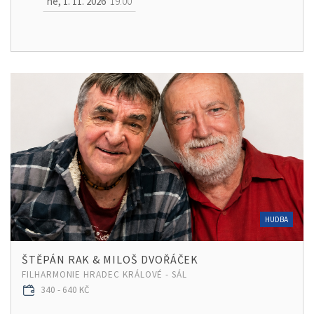
ne, 1. 11. 2026
19:00
HUDBA
ŠTĚPÁN RAK & MILOŠ DVOŘÁČEK
FILHARMONIE HRADEC KRÁLOVÉ - SÁL
340 - 640 KČ