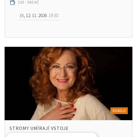
230 - 560 KČ
čt, 12. 11. 2026
19:30
DIVADLO
STROMY UMÍRAJÍ VSTOJE
FILHARMONIE HRADEC KRÁLOVÉ - SÁL