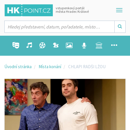
vstupenkový portál
města Hradec Králové
Úvodní stránka
Místa konání
CHLAPI RADŠI LŽOU