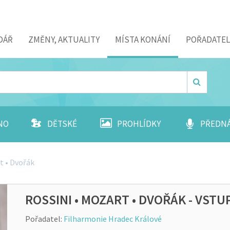
DÁŘ
ZMĚNY, AKTUALITY
MÍSTA KONÁNÍ
POŘADATEL
NO
DĚTSKÉ
PROHLÍDKY
PŘEDN
t • Dvořák
ROSSINI • MOZART • DVOŘÁK - VST
Pořadatel:
Filharmonie Hradec Králové