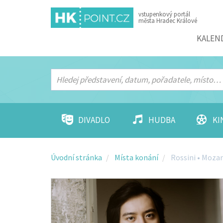
vstupenkový portál
města Hradec Králové
Menu
KALEN
DIVADLO
HUDBA
KI
Úvodní stránka
Místa konání
Rossini • Mozar