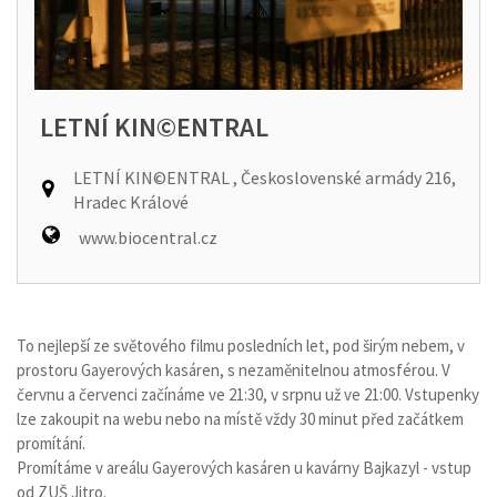
LETNÍ KIN©ENTRAL
LETNÍ KIN©ENTRAL , Československé armády 216,
Hradec Králové
www.biocentral.cz
To nejlepší ze světového filmu posledních let, pod širým nebem, v
prostoru Gayerových kasáren, s nezaměnitelnou atmosférou. V
červnu a červenci začínáme ve 21:30, v srpnu už ve 21:00. Vstupenky
lze zakoupit na webu nebo na místě vždy 30 minut před začátkem
promítání.
Promítáme v areálu Gayerových kasáren u kavárny Bajkazyl - vstup
od ZUŠ Jitro.