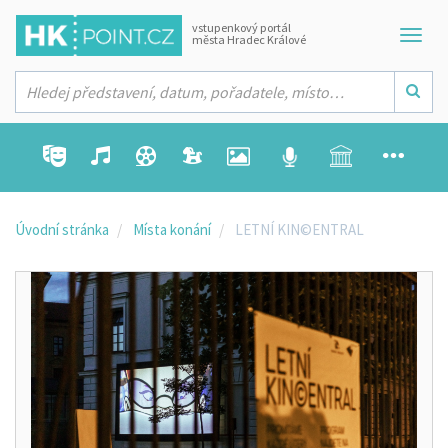
vstupenkový portál
města Hradec Králové
Úvodní stránka
Místa konání
LETNÍ KIN©ENTRAL