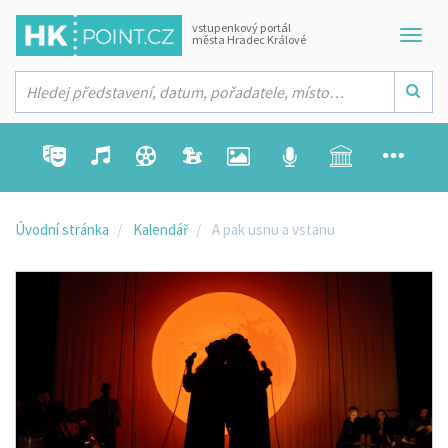
vstupenkový portál
města Hradec Králové
Úvodní stránka
Kalendář
A pak usnu a vstanu