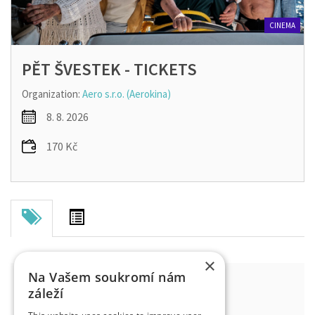
CINEMA
PĚT ŠVESTEK - TICKETS
Organization:
Aero s.r.o. (Aerokina)
8. 8. 2026
170 Kč
×
Na Vašem soukromí nám
PĚT ŠVESTEK - FIVE PLUMS
záleží
Bio Central, Hradec Králové