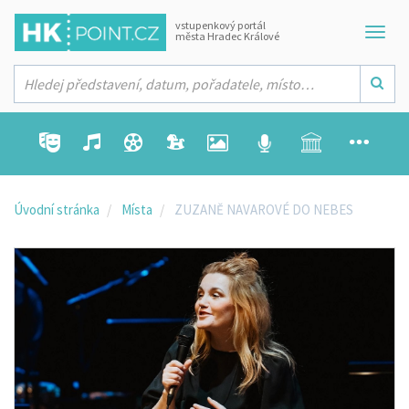
vstupenkový portál
města Hradec Králové
Úvodní stránka
Místa
ZUZANĚ NAVAROVÉ DO NEBES