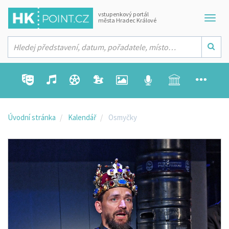
vstupenkový portál
města Hradec Králové
Úvodní stránka
Kalendář
Osmyčky