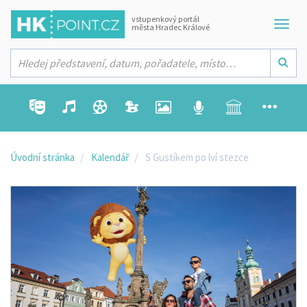
vstupenkový portál
města Hradec Králové
Úvodní stránka
Kalendář
S Gustíkem po lví stezce