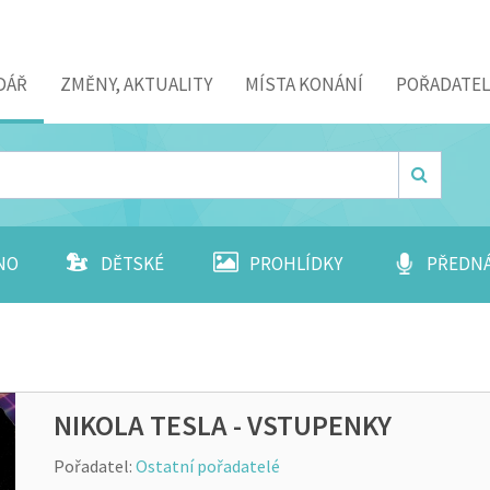
DÁŘ
ZMĚNY, AKTUALITY
MÍSTA KONÁNÍ
POŘADATEL
NO
DĚTSKÉ
PROHLÍDKY
PŘEDN
NIKOLA TESLA - VSTUPENKY
Pořadatel:
Ostatní pořadatelé