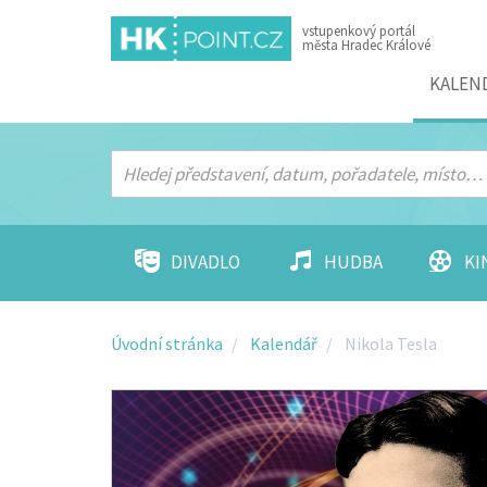
vstupenkový portál
města Hradec Králové
Menu
KALEN
DIVADLO
HUDBA
KI
Úvodní stránka
Kalendář
Nikola Tesla