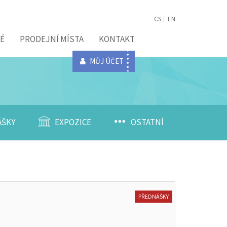
CS
EN
É
PRODEJNÍ MÍSTA
KONTAKT
MŮJ ÚČET
ÁŠKY
EXPOZICE
OSTATNÍ
PŘEDNÁŠKY