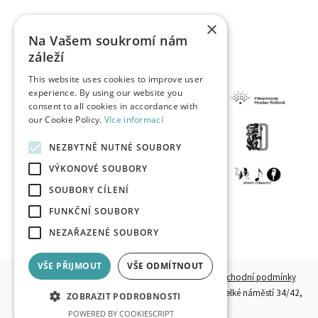
×
Na Vašem soukromí nám
záleží
This website uses cookies to improve user
experience. By using our website you
consent to all cookies in accordance with
our Cookie Policy.
Více informací
NEZBYTNĚ NUTNÉ SOUBORY
VÝKONOVÉ SOUBORY
SOUBORY CÍLENÍ
FUNKČNÍ SOUBORY
NEZAŘAZENÉ SOUBORY
VŠE PŘIJMOUT
VŠE ODMÍTNOUT
© 2026, HKPOINT.CZ - Všechna práva vyhrazena.
Obchodní podmínky
Provozovatel:
Destinační společnost Hradecko, z. s.,
Velké náměstí 34/42,
ZOBRAZIT PODROBNOSTI
500 03 Hradec Králové
POWERED BY COOKIESCRIPT