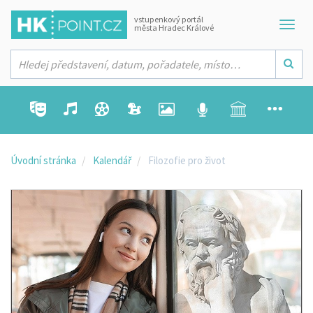
vstupenkový portál
města Hradec Králové
Úvodní stránka
Kalendář
Filozofie pro život