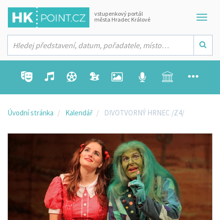
vstupenkový portál
města Hradec Králové
Úvodní stránka
Kalendář
DIVOTVORNÝ HRNEC /Z4/