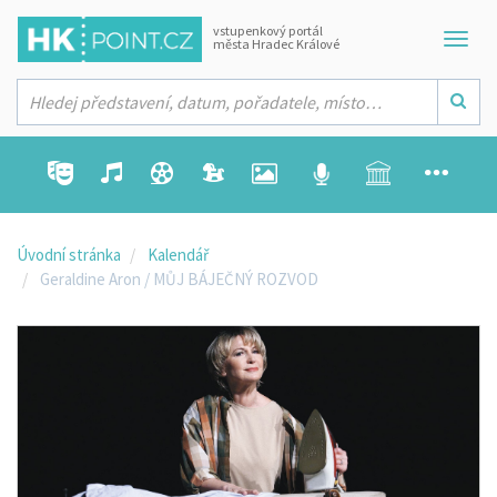
vstupenkový portál
města Hradec Králové
Úvodní stránka
Kalendář
Geraldine Aron / MŮJ BÁJEČNÝ ROZVOD