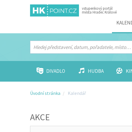
vstupenkový portál
města Hradec Králové
Menu
KALEN
DIVADLO
HUDBA
KI
Úvodní stránka
Kalendář
AKCE