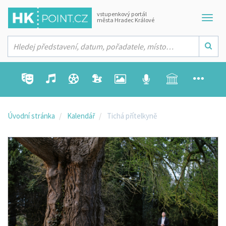
vstupenkový portál
města Hradec Králové
Úvodní stránka
Kalendář
Tichá přítelkyně