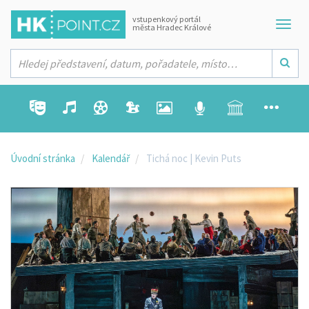
vstupenkový portál
města Hradec Králové
Úvodní stránka
Kalendář
Tichá noc | Kevin Puts