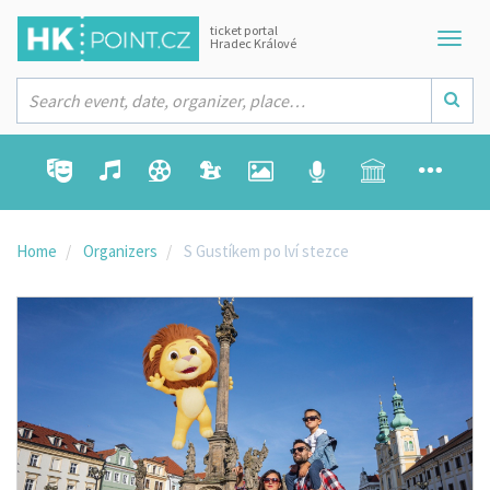
ticket portal
Hradec Králové
Home
Organizers
S Gustíkem po lví stezce