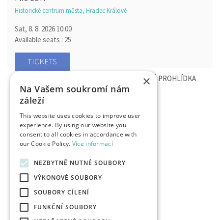
Historické centrum města, Hradec Králové
Sat, 8. 8. 2026
10:00
Available seats : 25
TICKETS
×
S GUSTÍKEM PO LVÍ STEZCE - KOMENTOVANÁ PROHLÍDKA
Na Vašem soukromí nám
PRO DĚTI
záleží
Historické centrum města, Hradec Králové
This website uses cookies to improve user
Sun, 30. 8. 2026
10:00
experience. By using our website you
Available seats : 30
consent to all cookies in accordance with
our Cookie Policy.
Více informací
TICKETS
NEZBYTNĚ NUTNÉ SOUBORY
VÝKONOVÉ SOUBORY
SOUBORY CÍLENÍ
FUNKČNÍ SOUBORY