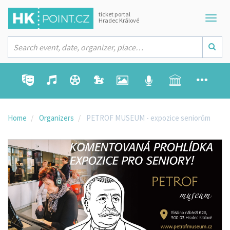
ticket portal
Hradec Králové
Home
Organizers
PETROF MUSEUM - expozice seniorům