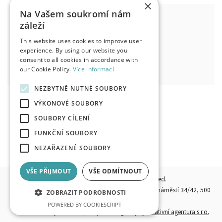
×
Na Vašem soukromí nám
ZVON AUGUSTIN 2026
záleží
Bílá věž, Hradec Králové
This website uses cookies to improve user
Mon, 23. 11. 2026
09:50
experience. By using our website you
Available seats : 15
consent to all cookies in accordance with
our Cookie Policy.
Více informací
TICKETS
NEZBYTNĚ NUTNÉ SOUBORY
VÝKONOVÉ SOUBORY
SOUBORY CÍLENÍ
FUNKČNÍ SOUBORY
NEZAŘAZENÉ SOUBORY
VŠE PŘIJMOUT
VŠE ODMÍTNOUT
© 2026, HKPOINT.CZ - All rights reserved.
Operator:
Destinační společnost Hradecko, z. s.,
Velké náměstí 34/42, 500
ZOBRAZIT PODROBNOSTI
03 Hradec Králové
POWERED BY COOKIESCRIPT
Code:
Perfect System s.r.o.
, Graphic design:
FiftyFifty kreativní agentura s.r.o.