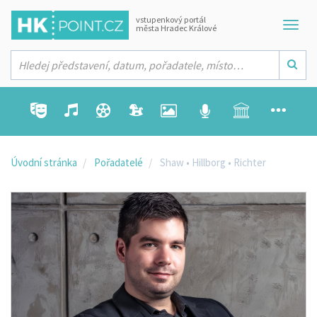
vstupenkový portál
města Hradec Králové
Úvodní stránka
Pořadatelé
Shaw • Hillborg • Richter