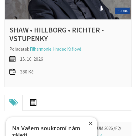
HUDBA
SHAW • HILLBORG • RICHTER -
VSTUPENKY
Pořadatel:
Filharmonie Hradec Králové
15. 10. 2026
380 Kč
×
Na Vašem soukromí nám
SHAW • HILLBORG • RICHTER - HUDEBNÍ FÓRUM 2026 /F2/
záleží
Filharmonie Hradec Králové - sál, 500 03 Hradec Králové