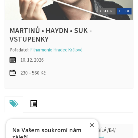
OSTATNÍ
HUDBA
MARTINŮ • HAYDN • SUK -
VSTUPENKY
Pořadatel:
Filharmonie Hradec Králové
10. 12. 2026
230 – 560 Kč
×
Na Vašem soukromí nám
MARTINŮ • HAYDN • SUK - KONCERTNÍ ŘADA BÍLÁ /B4/
záleží
Filharmonie Hradec Králové - sál, 500 03 Hradec Králové