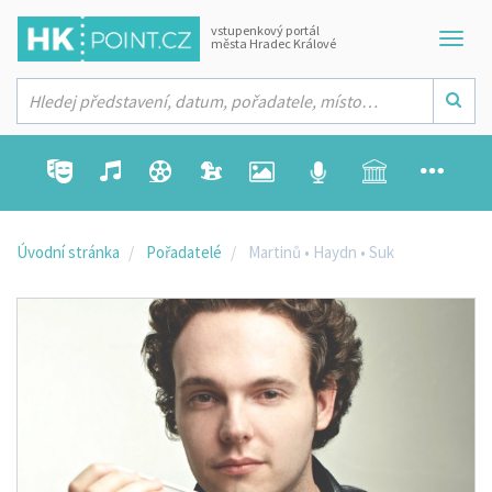
vstupenkový portál
města Hradec Králové
Úvodní stránka
Pořadatelé
Martinů • Haydn • Suk