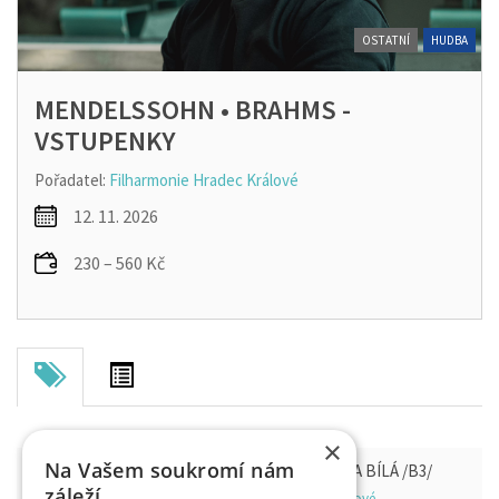
OSTATNÍ
HUDBA
MENDELSSOHN • BRAHMS -
VSTUPENKY
Pořadatel:
Filharmonie Hradec Králové
12. 11. 2026
230 – 560 Kč
×
Na Vašem soukromí nám
MENDELSSOHN • BRAHMS - KONCERTNÍ ŘADA BÍLÁ /B3/
záleží
Filharmonie Hradec Králové - sál, 500 03 Hradec Králové