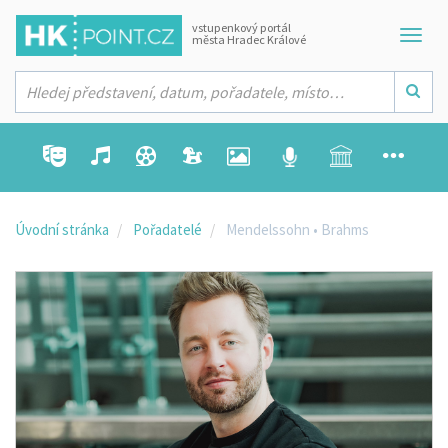
vstupenkový portál
města Hradec Králové
Úvodní stránka
Pořadatelé
Mendelssohn • Brahms