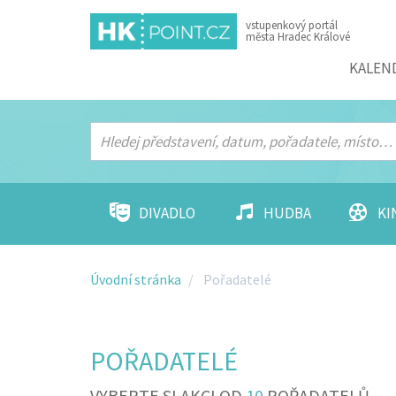
vstupenkový portál
města Hradec Králové
Menu
KALEN
DIVADLO
HUDBA
KI
Úvodní stránka
Pořadatelé
POŘADATELÉ
VYBERTE SI AKCI OD
10
POŘADATELŮ