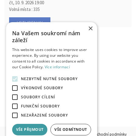
čt, 10. 9. 2026
19:00
Volná místa : 335
VSTUPENKY
×
Na Vašem soukromí nám
PORTRÉT DÁMY - HENRY JAMES
záleží
Klicperovo divadlo - hlavní scéna, Hradec Králové
This website uses cookies to improve user
pá, 11. 9. 2026
10:00
experience. By using our website you
Volná místa : 385
consent to all cookies in accordance with
our Cookie Policy.
Více informací
VSTUPENKY
NEZBYTNĚ NUTNÉ SOUBORY
VÝKONOVÉ SOUBORY
SOUBORY CÍLENÍ
FUNKČNÍ SOUBORY
NEZAŘAZENÉ SOUBORY
VŠE PŘIJMOUT
VŠE ODMÍTNOUT
© 2026, HKPOINT.CZ - Všechna práva vyhrazena.
Obchodní podmínky