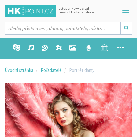
vstupenkový portál
města Hradec Králové
Úvodní stránka
Pořadatelé
Portrét dámy