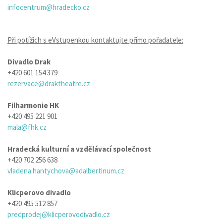
infocentrum@hradecko.cz
Při potížích s eVstupenkou kontaktujte přímo pořadatele:
Divadlo Drak
+420 601 154 379
rezervace@draktheatre.cz
Filharmonie HK
+420 495 221 901
mala@fhk.cz
Hradecká kulturní a vzdělávací společnost
+420 702 256 638
vladena.hantychova@adalbertinum.cz
Klicperovo divadlo
+420 495 512 857
predprodej@klicperovodivadlo.cz