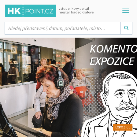
vstupenkový portál
města Hradec Králové
EXPOZICE