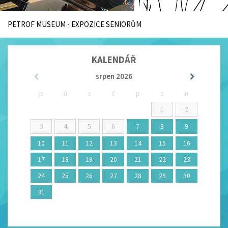
PETROF MUSEUM - EXPOZICE SENIORŮM
KALENDÁŘ
srpen
2026
p
ú
s
č
p
s
n
1
2
3
4
5
6
7
8
9
10
11
12
13
14
15
16
17
18
19
20
21
22
23
24
25
26
27
28
29
30
31