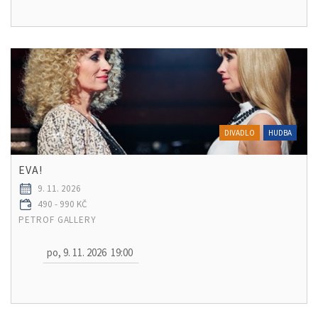
DIVADLO
HUDBA
EVA!
9. 11. 2026
490 - 990 KČ
PETROF GALLERY
po, 9. 11. 2026
19:00