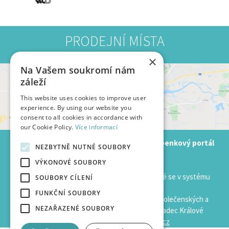
PRODEJNÍ MÍSTA
×
Na Vašem soukromí nám
záleží
This website uses cookies to improve user
experience. By using our website you
consent to all cookies in accordance with
our Cookie Policy.
Více informací
HKPOINT.CZ je rezervační a prodejní vstupenkový portál
NEZBYTNĚ NUTNÉ SOUBORY
města Hradec Králové
VÝKONOVÉ SOUBORY
Programy zde uvedené jsou pouze ty, na které se v systému
SOUBORY CÍLENÍ
prodávají vstupenky.
FUNKČNÍ SOUBORY
Informace o kompletní nabídce kulturních, společenských a
NEZAŘAZENÉ SOUBORY
sportovních událostí konaných ve městě Hradec Králové
a okolí najdete na portále
hkinfo.cz