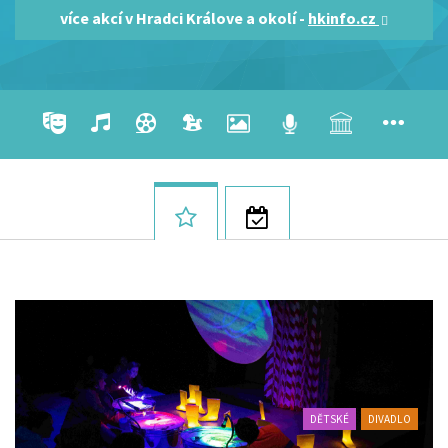
více akcí v Hradci Králove a okolí -
hkinfo.cz
DĚTSKÉ
DIVADLO