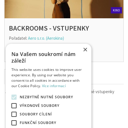
KINO
BACKROOMS - VSTUPENKY
Pořadatel:
Aero s.r.o. (Aerokina)
9. 8. 2026
×
Na Vašem soukromí nám
záleží
This website uses cookies to improve user
experience. By using our website you
consent to all cookies in accordance with
our Cookie Policy.
Více informací
Je nám líto, ale momentálně nejsou v prodeji žádné vstupenky
NEZBYTNĚ NUTNÉ SOUBORY
VÝKONOVÉ SOUBORY
SOUBORY CÍLENÍ
FUNKČNÍ SOUBORY