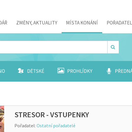
DÁŘ
ZMĚNY, AKTUALITY
MÍSTA KONÁNÍ
POŘADATEL
NO
DĚTSKÉ
PROHLÍDKY
PŘEDN
STRESOR - VSTUPENKY
Pořadatel:
Ostatní pořadatelé