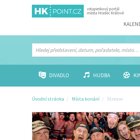
vstupenkový portál
města Hradec Králové
Menu
KALEN
DIVADLO
HUDBA
KI
Úvodní stránka
Místa konání
Stresor