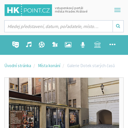
vstupenkový portál
města Hradec Králové
Úvodní stránka
Místa konání
Galerie Dotek starých časů