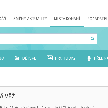
DÁŘ
ZMĚNY, AKTUALITY
MÍSTA KONÁNÍ
POŘADATEL
NO
DĚTSKÉ
PROHLÍDKY
PŘEDN
LÁ VĚŽ
Bílá věž, Velké náměstí, č. parcely 87/2, Hradec Králové