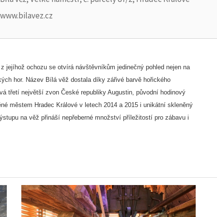
www.bilavez.cz
z jejíhož ochozu se otvírá návštěvníkům jedinečný pohled nejen na
kých hor. Název Bílá věž dostala díky zářivé barvě hořického
vá třetí největší zvon České republiky Augustin, původní hodinový
ěné městem Hradec Králové v letech 2014 a 2015 i unikátní skleněný
ýstupu na věž přináší nepřeberné množství příležitostí pro zábavu i