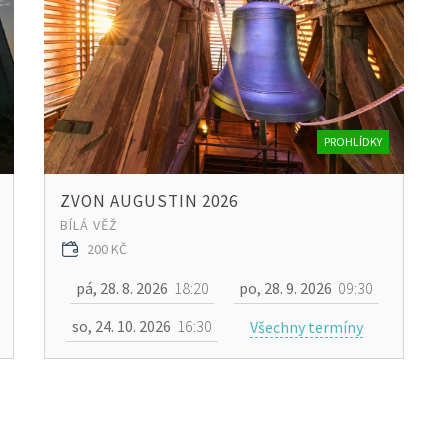
PROHLÍDKY
ZVON AUGUSTIN 2026
BÍLÁ VĚŽ
200 KČ
pá, 28. 8. 2026
18:20
po, 28. 9. 2026
09:30
so, 24. 10. 2026
16:30
Všechny termíny