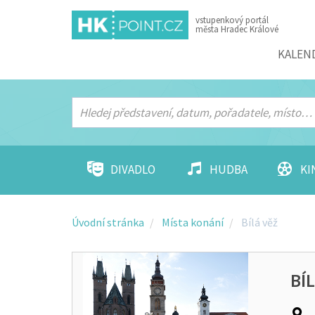
vstupenkový portál
města Hradec Králové
Menu
KALEN
DIVADLO
HUDBA
KI
Úvodní stránka
Místa konání
Bílá věž
BÍ