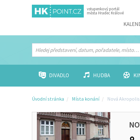
vstupenkový portál
města Hradec Králové
Menu
KALEN
DIVADLO
HUDBA
KI
Úvodní stránka
Místa konání
Nová Akropolis
NO