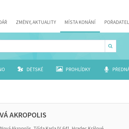
DÁŘ
ZMĚNY, AKTUALITY
MÍSTA KONÁNÍ
POŘADATEL
NO
DĚTSKÉ
PROHLÍDKY
PŘEDN
VÁ AKROPOLIS
Nová Akropolis, Třída Karla IV. 641, Hradec Králové