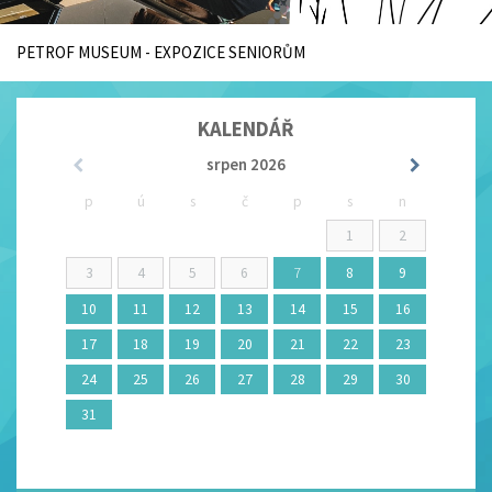
PŘÍBĚHY PEVNOSTNÍHO MĚSTA
KALENDÁŘ
srpen
2026
p
ú
s
č
p
s
n
1
2
3
4
5
6
7
8
9
10
11
12
13
14
15
16
17
18
19
20
21
22
23
24
25
26
27
28
29
30
31