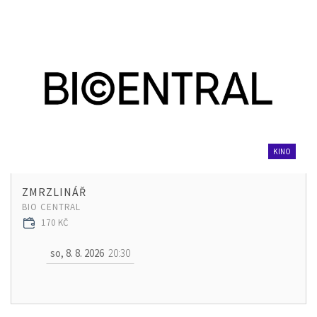
KINO
ZMRZLINÁŘ
BIO CENTRAL
170 KČ
so, 8. 8. 2026
20:30