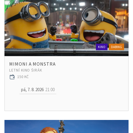
KINO
DABING
MIMONI A MONSTRA
LETNÍ KINO ŠIRÁK
150 KČ
pá, 7. 8. 2026
21:00