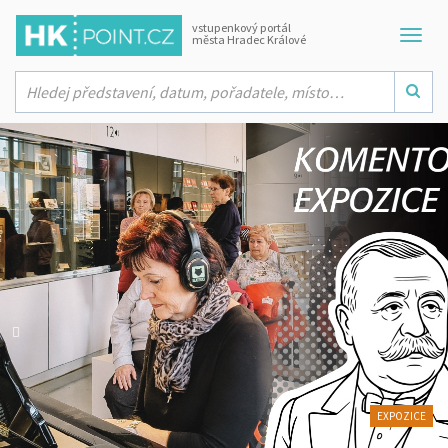
vstupenkový portál
města Hradec Králové
PROHLÍDKY