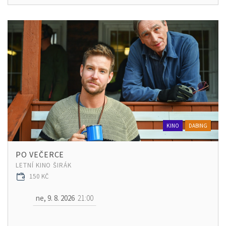
KINO
DABING
PO VEČERCE
LETNÍ KINO ŠIRÁK
150 KČ
ne, 9. 8. 2026
21:00