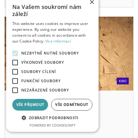
×
Na Vašem soukromí nám
záleží
This website uses cookies to improve user
experience. By using our website you
consent to all cookies in accordance with
our Cookie Policy.
Více informací
NEZBYTNĚ NUTNÉ SOUBORY
VÝKONOVÉ SOUBORY
SOUBORY CÍLENÍ
FUNKČNÍ SOUBORY
KINO
NEZAŘAZENÉ SOUBORY
NEBEZPEČNÉ ZNÁMOSTI | NT LIVE
VŠE PŘIJMOUT
VŠE ODMÍTNOUT
BIO CENTRAL
350 KČ
ZOBRAZIT PODROBNOSTI
po, 10. 8. 2026
20:00
POWERED BY COOKIESCRIPT