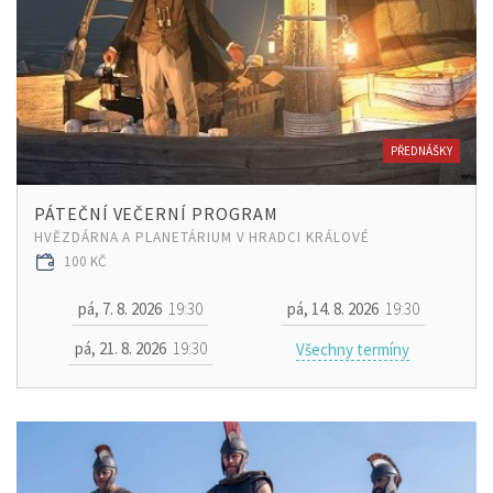
PŘEDNÁŠKY
PÁTEČNÍ VEČERNÍ PROGRAM
HVĚZDÁRNA A PLANETÁRIUM V HRADCI KRÁLOVÉ
100 KČ
pá, 7. 8. 2026
19:30
pá, 14. 8. 2026
19:30
pá, 21. 8. 2026
19:30
Všechny termíny