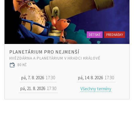
DĚTSKÉ
PŘEDNÁŠKY
PLANETÁRIUM PRO NEJMENŠÍ
HVĚZDÁRNA A PLANETÁRIUM V HRADCI KRÁLOVÉ
80 KČ
pá, 7. 8. 2026
17:30
pá, 14. 8. 2026
17:30
pá, 21. 8. 2026
17:30
Všechny termíny