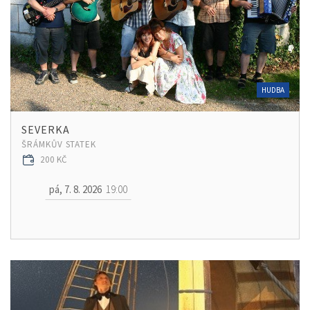
HUDBA
SEVERKA
ŠRÁMKŮV STATEK
200 KČ
pá, 7. 8. 2026
19:00