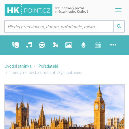
vstupenkový portál
města Hradec Králové
Úvodní stránka
Pořadatelé
Londýn – město s romantickým patosem