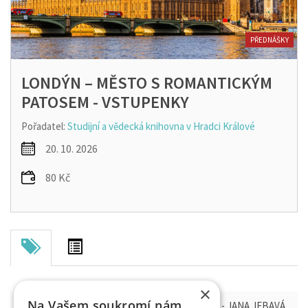
PŘEDNÁŠKY
LONDÝN – MĚSTO S ROMANTICKÝM
PATOSEM - VSTUPENKY
Pořadatel:
Studijní a vědecká knihovna v Hradci Králové
20. 10. 2026
80 Kč
×
Na Vašem soukromí nám
LONDÝN – MĚSTO S ROMANTICKÝM PATOSEM - JANA JEBAVÁ