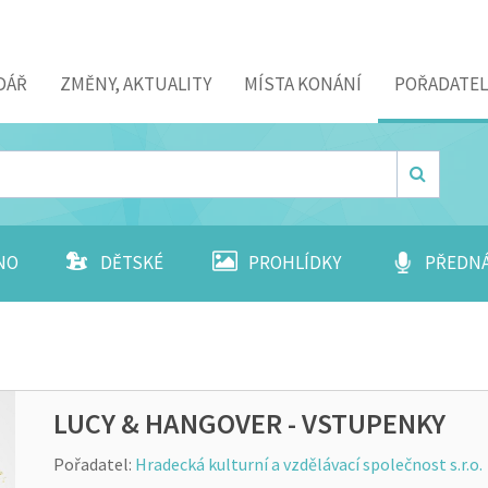
DÁŘ
ZMĚNY, AKTUALITY
MÍSTA KONÁNÍ
POŘADATEL
NO
DĚTSKÉ
PROHLÍDKY
PŘEDN
LUCY & HANGOVER - VSTUPENKY
Pořadatel:
Hradecká kulturní a vzdělávací společnost s.r.o.