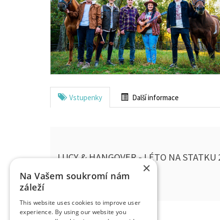
Vstupenky
Další informace
LUCY & HANGOVER - LÉTO NA STATKU 
×
Šrámkův statek, Hradec Králové
Na Vašem soukromí nám
záleží
This website uses cookies to improve user
experience. By using our website you