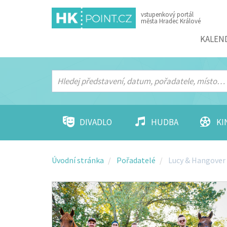
vstupenkový portál
města Hradec Králové
Menu
KALEN
DIVADLO
HUDBA
KI
Úvodní stránka
Pořadatelé
Lucy & Hangover