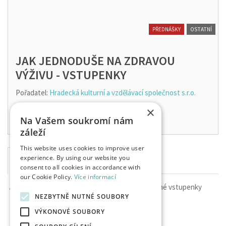
PŘEDNÁŠKY
OSTATNÍ
JAK JEDNODUŠE NA ZDRAVOU
VÝŽIVU - VSTUPENKY
Pořadatel:
Hradecká kulturní a vzdělávací společnost s.r.o.
6. 8. 2026
×
Na Vašem soukromí nám
záleží
This website uses cookies to improve user
experience. By using our website you
consent to all cookies in accordance with
our Cookie Policy.
Více informací
Je nám líto, ale momentálně nejsou v prodeji žádné vstupenky
NEZBYTNĚ NUTNÉ SOUBORY
VÝKONOVÉ SOUBORY