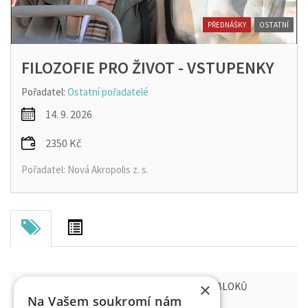
PŘEDNÁŠKY
OSTATNÍ
FILOZOFIE PRO ŽIVOT - VSTUPENKY
Pořadatel:
Ostatní pořadatelé
14. 9. 2026
2350 Kč
Pořadatel: Nová Akropolis z. s.
×
FILOZOFIE PRO ŽIVOT - KURZ ZAHRNUJE 17 BLOKŮ
Na Vašem soukromí nám
PŘEDNÁŠEK A CVIČENÍ