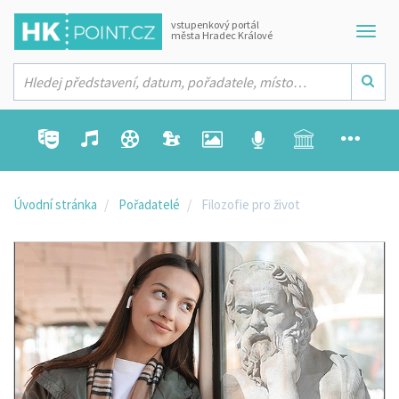
vstupenkový portál
města Hradec Králové
Úvodní stránka
Pořadatelé
Filozofie pro život