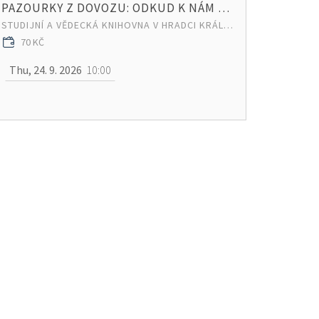
PAZOURKY Z DOVOZU: ODKUD K NÁM V PRAVĚKU PUTOVAL KÁMEN?
STUDIJNÍ A VĚDECKÁ KNIHOVNA V HRADCI KRÁLOVÉ
70 KČ
Thu, 24. 9. 2026
10:00