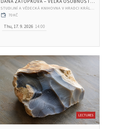
DANA ZÁTOPKOVÁ – VELKÁ OSOBNOST ČESKÉHO SPORTU
STUDIJNÍ A VĚDECKÁ KNIHOVNA V HRADCI KRÁLOVÉ
70 KČ
Thu, 17. 9. 2026
14:00
LECTURES