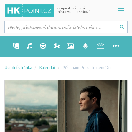
vstupenkový portál
města Hradec Králové
Úvodní stránka
Kalendář
Přísahám, že za to nemůžu