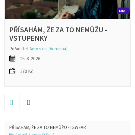
KINO
PŘÍSAHÁM, ŽE ZA TO NEMŮŽU -
VSTUPENKY
Pořadatel:
Aero s.r.o. (Aerokina)
15. 8. 2026
170 Kč
PŘÍSAHÁM, ŽE ZA TO NEMŮŽU - I SWEAR
Bio Central, Hradec Králové